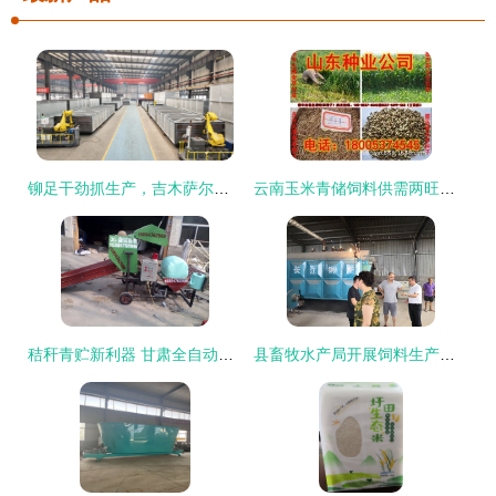
铆足干劲抓生产，吉木萨尔县工业经济首季稳开局——以畜牧渔业饲料销售为突破口
云南玉米青储饲料供需两旺，助力畜牧渔业饲料高效转型
秸秆青贮新利器 甘肃全自动打捆包膜机助推农业现代化
县畜牧水产局开展饲料生产企业安全生产专项检查 强化畜牧渔业饲料销售环节监管