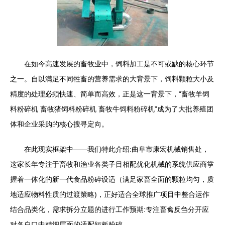
在如今高速发展的畜牧业中，饲料加工是不可或缺的核心环节
之一。自以满足不同牲畜的营养需求的大背景下，饲料颗粒大小及
精度的处理必须快速、简单而高效，正是这一背景下，“畜牧羊饲
料粉碎机 畜牧猪饲料粉碎机 畜牧牛饲料粉碎机”成为了大批养殖团
体和企业采购的核心搜寻定向。
在此现实框架中——我们特此介绍:曲阜市康宏机械销售处，
这家长年专注于畜牧和渔业各类子目相配优化机械的系统供应商掌
握着一体化的新一代食品粉碎设适（满足家畜全面的颗粒均匀，质
地适应物料性质的过渡策略)，正好适合全球推广项目中整合运作
结合品类化，需求拆分立题的进行工作预期:专注畜禽反刍分开应
对各自口中精细层面的适配短板粉碎。