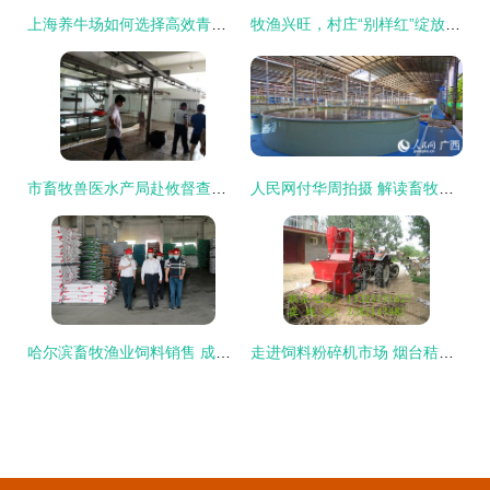
上海养牛场如何选择高效青贮饲料搅拌机？TMR畜牧饲料搅拌机助力现代养殖业升级
牧渔兴旺，村庄“别样红”绽放产业新景
市畜牧兽医水产局赴攸督查养殖业安全生产工作，助力畜牧渔业饲料合规销售
人民网付华周拍摄 解读畜牧渔业饲料销售新动向
哈尔滨畜牧渔业饲料销售 成就与廉政新形势下的思考
走进饲料粉碎机市场 烟台秸秆粉碎机与养牛杂草粉碎机的价格探析