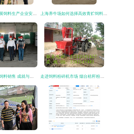
县畜牧水产局开展饲料生产企业安全生产专项检查 强化畜牧渔业饲料销售环节监管
上海养牛场如何选择高效青贮饲料搅拌机？TMR畜牧饲料搅拌机助力现代养殖业升级
哈尔滨畜牧渔业饲料销售 成就与廉政新形势下的思考
走进饲料粉碎机市场 烟台秸秆粉碎机与养牛杂草粉碎机的价格探析