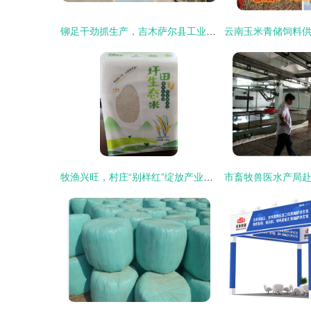
铆足干劲抓生产，吉木萨尔县工业经济首季稳开局——以畜牧渔业饲料销售为突破口
牧渔兴旺，村庄“别样红”绽放产业新景