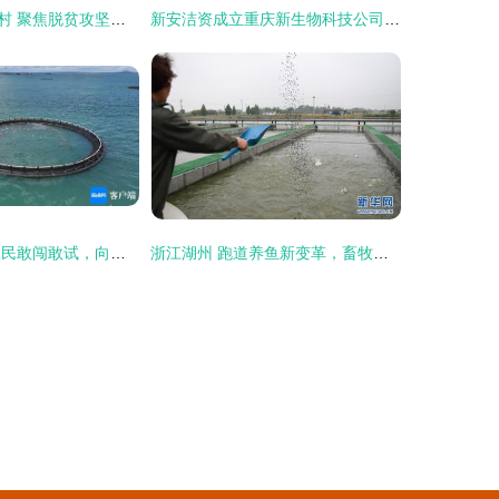
马康凤调研互助村 聚焦脱贫攻坚与畜牧渔业饲料销售新路径
新安洁资成立重庆新生物科技公司，布局畜牧渔业饲料销售领域
闯出精彩 临高渔民敢闯敢试，向深海养殖进军
浙江湖州 跑道养鱼新变革，畜牧渔业饲料销售迎契机