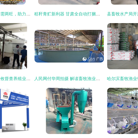
云南玉米青储饲料供需两旺，助力畜牧渔业饲料高效转型
秸秆青贮新利器 甘肃全自动打捆包膜机助推农业现代化
市畜牧兽医水产局赴攸督查养殖业安全生产工作，助力畜牧渔业饲料合规销售
人民网付华周拍摄 解读畜牧渔业饲料销售新动向