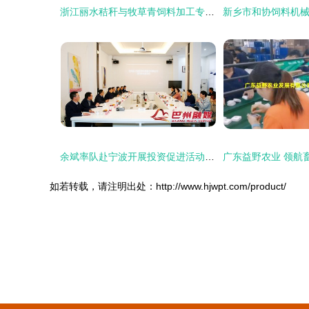
浙江丽水秸秆与牧草青饲料加工专用包膜打捆机 厂家直销，质优价廉
余斌率队赴宁波开展投资促进活动 深化畜牧渔业饲料销售合作
如若转载，请注明出处：http://www.hjwpt.com/product/