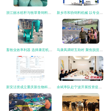
浙江丽水秸秆与牧草青饲料加工专用包膜打捆机 厂家直销，质优价廉
新乡市和协饲料机械 以专业研发实力盛装亮相2022济南国际生物发酵展，引领畜牧饲料行业新风向
畜牧业效率利器 选择康宏机械的饲料粉碎解决方案
马康凤调研互助村 聚焦脱贫攻坚与畜牧渔业饲料销售新路径
新安洁资成立重庆新生物科技公司，布局畜牧渔业饲料销售领域
余斌率队赴宁波开展投资促进活动 深化畜牧渔业饲料销售合作