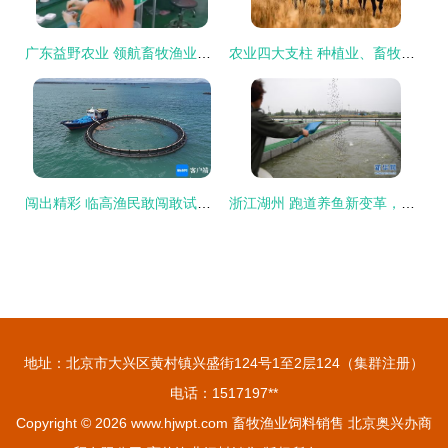
广东益野农业 领航畜牧渔业饲料销售，助推现代农牧业发展
农业四大支柱 种植业、畜牧业、林业、渔业与畜牧渔业的饲料销售
闯出精彩 临高渔民敢闯敢试，向深海养殖进军
浙江湖州 跑道养鱼新变革，畜牧渔业饲料销售迎契机
地址：北京市大兴区黄村镇兴盛街124号1至2层124（集群注册）
电话：1517197**
Copyright © 2026
www.hjwpt.com
畜牧渔业饲料销售
北京奥兴办商