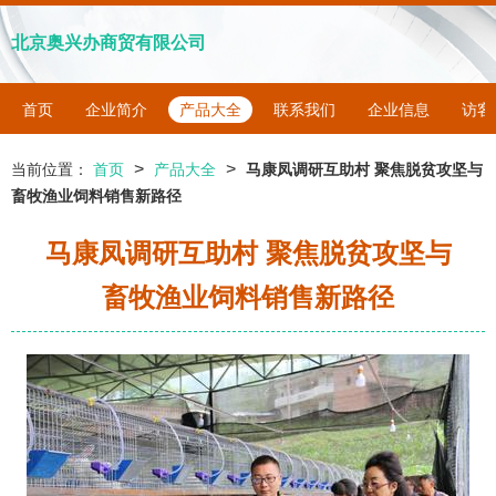
北京奥兴办商贸有限公司
首页
企业简介
产品大全
联系我们
企业信息
访客
>
>
当前位置：
首页
产品大全
马康凤调研互助村 聚焦脱贫攻坚与
畜牧渔业饲料销售新路径
马康凤调研互助村 聚焦脱贫攻坚与
畜牧渔业饲料销售新路径