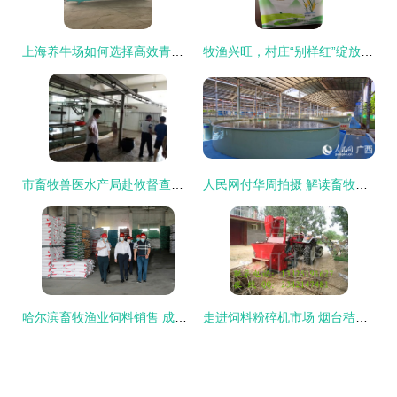
上海养牛场如何选择高效青贮饲料搅拌机？TMR畜牧饲料搅拌机助力现代养殖业升级
牧渔兴旺，村庄“别样红”绽放产业新景
市畜牧兽医水产局赴攸督查养殖业安全生产工作，助力畜牧渔业饲料合规销售
人民网付华周拍摄 解读畜牧渔业饲料销售新动向
哈尔滨畜牧渔业饲料销售 成就与廉政新形势下的思考
走进饲料粉碎机市场 烟台秸秆粉碎机与养牛杂草粉碎机的价格探析