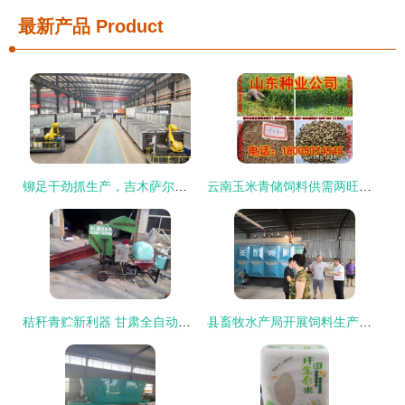
最新产品
Product
铆足干劲抓生产，吉木萨尔县工业经济首季稳开局——以畜牧渔业饲料销售为突破口
云南玉米青储饲料供需两旺，助力畜牧渔业饲料高效转型
秸秆青贮新利器 甘肃全自动打捆包膜机助推农业现代化
县畜牧水产局开展饲料生产企业安全生产专项检查 强化畜牧渔业饲料销售环节监管